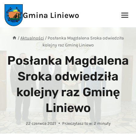
Przejdź
do
Gmina Liniewo
treści
/
Aktualności
/
Posłanka Magdalena Sroka odwiedziła
kolejny raz Gminę Liniewo
Posłanka Magdalena
Sroka odwiedziła
kolejny raz Gminę
Liniewo
22 czerwca 2021
Przeczytasz to w:
2
minuty