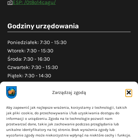
ESP: /0t8o14cagu/
Godziny urzędowania
Poniedziałek: 7:30 - 15:30
Wtorek: 7:30 - 15:30
Środa: 7:30 - 16:30
Czwartek: 7:30 - 15:30
Piątek: 7:30 - 14:30
Zarządzaj zgodą
Na skróty
Aby zapewnić jak najlepsze wrażenia, korzystamy z technologii, takich
jak pliki cookie, do przechowywania i/lub uzyskiwania dostępu do
Polityka prywatności
informacji o urządzeniu. Zgoda na te technologie pozwoli nam
Polityka plików cookies (EU)
przetwarzać dane, takie jak zachowanie podczas przeglądania lub
unikalne identyfikatory na tej stronie. Brak wyrażenia zgody lub
Deklaracja dostępności
wycofanie zgody może niekorzystnie wpłynąć na niektóre cechy i funkcje.