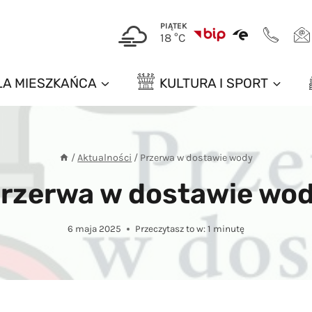
PIĄTEK
18 °C
LA MIESZKAŃCA
KULTURA I SPORT
/
Aktualności
/
Przerwa w dostawie wody
rzerwa w dostawie wo
6 maja 2025
Przeczytasz to w:
1
minutę