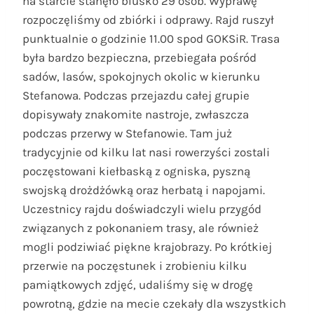
na starcie stanęło blusko 29 osób. Wyprawę
rozpoczęliśmy od zbiórki i odprawy. Rajd ruszył
punktualnie o godzinie 11.00 spod GOKSiR. Trasa
była bardzo bezpieczna, przebiegała pośród
sadów, lasów, spokojnych okolic w kierunku
Stefanowa. Podczas przejazdu całej grupie
dopisywały znakomite nastroje, zwłaszcza
podczas przerwy w Stefanowie. Tam już
tradycyjnie od kilku lat nasi rowerzyści zostali
poczęstowani kiełbaską z ogniska, pyszną
swojską drożdżówką oraz herbatą i napojami.
Uczestnicy rajdu doświadczyli wielu przygód
związanych z pokonaniem trasy, ale również
mogli podziwiać piękne krajobrazy. Po krótkiej
przerwie na poczęstunek i zrobieniu kilku
pamiątkowych zdjęć, udaliśmy się w drogę
powrotną, gdzie na mecie czekały dla wszystkich