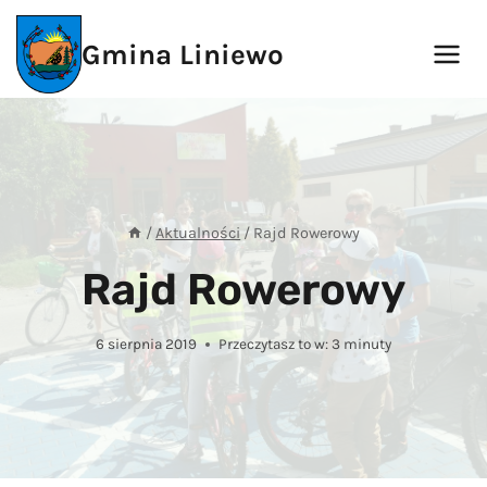
Przejdź
do
Gmina Liniewo
treści
/
Aktualności
/
Rajd Rowerowy
Rajd Rowerowy
6 sierpnia 2019
Przeczytasz to w:
3
minuty