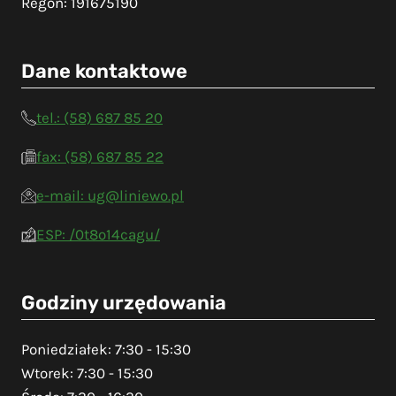
Regon: 191675190
Dane kontaktowe
tel.: (58) 687 85 20
fax: (58) 687 85 22
e-mail: ug@liniewo.pl
ESP: /0t8o14cagu/
Godziny urzędowania
Poniedziałek: 7:30 - 15:30
Wtorek: 7:30 - 15:30