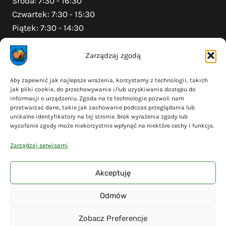
Środa: 7:30 - 16:30
Czwartek: 7:30 - 15:30
Piątek: 7:30 - 14:30
Zarządzaj zgodą
Na skróty
Aby zapewnić jak najlepsze wrażenia, korzystamy z technologii, takich
jak pliki cookie, do przechowywania i/lub uzyskiwania dostępu do
Polityka prywatności
informacji o urządzeniu. Zgoda na te technologie pozwoli nam
Polityka plików cookies (EU)
przetwarzać dane, takie jak zachowanie podczas przeglądania lub
unikalne identyfikatory na tej stronie. Brak wyrażenia zgody lub
Deklaracja dostępności
wycofanie zgody może niekorzystnie wpłynąć na niektóre cechy i funkcje.
Cyberbezpieczeństwo
Zarządzaj serwisami
Mapa serwisu
Akceptuję
Odmów
© 2026 Gmina Liniewo - wykonanie
Adsome
Zobacz Preferencje