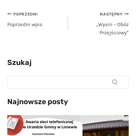
Nawigacja
POPRZEDNI
NASTĘPNY
Poprzedni wpis
„Wysin – Obóz
wpisu
Przejściowy”
Szukaj
Najnowsze posty