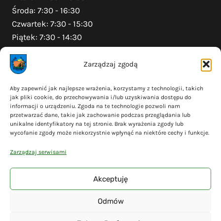
Środa: 7:30 - 16:30
Czwartek: 7:30 - 15:30
Piątek: 7:30 - 14:30
Zarządzaj zgodą
Na skróty
Aby zapewnić jak najlepsze wrażenia, korzystamy z technologii, takich
jak pliki cookie, do przechowywania i/lub uzyskiwania dostępu do
Polityka prywatności
informacji o urządzeniu. Zgoda na te technologie pozwoli nam
Polityka plików cookies (EU)
przetwarzać dane, takie jak zachowanie podczas przeglądania lub
unikalne identyfikatory na tej stronie. Brak wyrażenia zgody lub
Deklaracja dostępności
wycofanie zgody może niekorzystnie wpłynąć na niektóre cechy i funkcje.
Cyberbezpieczeństwo
Zarządzaj serwisami
Mapa serwisu
Akceptuję
Odmów
© 2026 Gmina Liniewo - wykonanie
Adsome