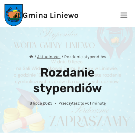
Przejdź
do
Gmina Liniewo
treści
/
Aktualności
/
Rozdanie stypendiów
Rozdanie
stypendiów
8 lipca 2025
Przeczytasz to w:
1
minutę