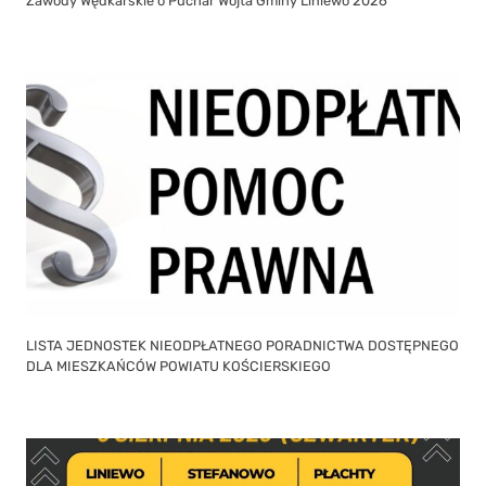
Zawody Wędkarskie o Puchar Wójta Gminy Liniewo 2026
LISTA JEDNOSTEK NIEODPŁATNEGO PORADNICTWA DOSTĘPNEGO
DLA MIESZKAŃCÓW POWIATU KOŚCIERSKIEGO