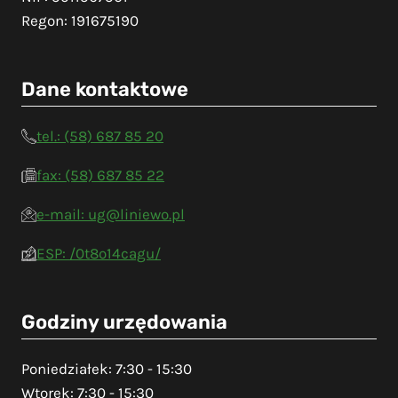
Regon: 191675190
Dane kontaktowe
tel.: (58) 687 85 20
fax: (58) 687 85 22
e-mail: ug@liniewo.pl
ESP: /0t8o14cagu/
Godziny urzędowania
Poniedziałek: 7:30 - 15:30
Wtorek: 7:30 - 15:30