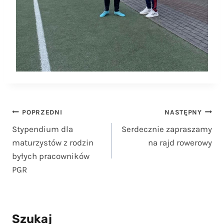
Nawigacja
POPRZEDNI
NASTĘPNY
Stypendium dla
Serdecznie zapraszamy
wpisu
maturzystów z rodzin
na rajd rowerowy
byłych pracowników
PGR
Szukaj