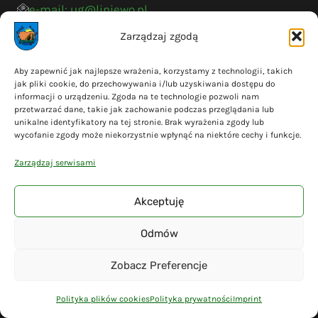
e-mail: ug@liniewo.pl
Zarządzaj zgodą
ESP: /0t8o14cagu/
Aby zapewnić jak najlepsze wrażenia, korzystamy z technologii, takich
jak pliki cookie, do przechowywania i/lub uzyskiwania dostępu do
Godziny urzędowania
informacji o urządzeniu. Zgoda na te technologie pozwoli nam
przetwarzać dane, takie jak zachowanie podczas przeglądania lub
unikalne identyfikatory na tej stronie. Brak wyrażenia zgody lub
Poniedziałek: 7:30 - 15:30
wycofanie zgody może niekorzystnie wpłynąć na niektóre cechy i funkcje.
Wtorek: 7:30 - 15:30
Zarządzaj serwisami
Środa: 7:30 - 16:30
Czwartek: 7:30 - 15:30
Akceptuję
Piątek: 7:30 - 14:30
Odmów
Na skróty
Zobacz Preferencje
Polityka plików cookies
Polityka prywatności
Imprint
Polityka prywatności