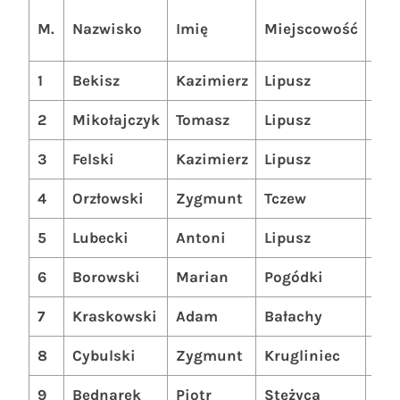
Su
M.
Nazwisko
Imię
Miejscowość
PK
1
Bekisz
Kazimierz
Lipusz
172
2
Mikołajczyk
Tomasz
Lipusz
158
3
Felski
Kazimierz
Lipusz
153
4
Orzłowski
Zygmunt
Tczew
152
5
Lubecki
Antoni
Lipusz
143
6
Borowski
Marian
Pogódki
142
7
Kraskowski
Adam
Bałachy
142
8
Cybulski
Zygmunt
Krugliniec
126
9
Bednarek
Piotr
Stężyca
126