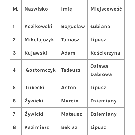
Su
M.
Nazwisko
Imię
Miejscowość
PK
1
Kozikowski
Bogusław
Łubiana
89
2
Mikołajczyk
Tomasz
Lipusz
81
3
Kujawski
Adam
Kościerzyna
80
Osława
4
Gostomczyk
Tadeusz
80
Dąbrowa
5
Lubecki
Antoni
Lipusz
778
6
Żywicki
Marcin
Dziemiany
72
7
Żywicki
Mateusz
Dziemiany
71
8
Kazimierz
Bekisz
Lipusz
71