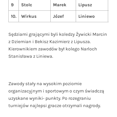
9
Stolc
Marek
Lipusz
70
10.
Wirkus
Józef
Liniewo
69
Sędziami grającymi byli koledzy Żywicki Marcin
z Dziemian i Bekisz Kazimierz z Lipusza.
Kierownikiem zawodów był kolego Narloch
Stanisława z Liniewa.
Zawody stały na wysokim poziomie
organizacyjnym i sportowym o czym świadczą
uzyskane wyniki- punkty. Po rozegraniu
turniejów najlepsi gracze otrzymali nagrody.