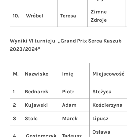
Zimne
10.
Wróbel
Teresa
59
Zdroje
Wyniki VI turnieju „Grand Prix Serca Kaszub
2023/2024”
S
M.
Nazwisko
Imię
Miejscowość
PK
1
Bednarek
Piotr
Steżyca
18
2
Kujawski
Adam
Kościerzyna
17
3
Stolc
Marek
Lipusz
17
Osława
4
Gostomczyk
Tadeusz
16