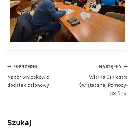
Nawigacja
POPRZEDNI
NASTĘPNY
Nabór wniosków o
Wielka Orkiestra
wpisu
dodatek osłonowy
Świątecznej Pomocy-
32 finał
Szukaj