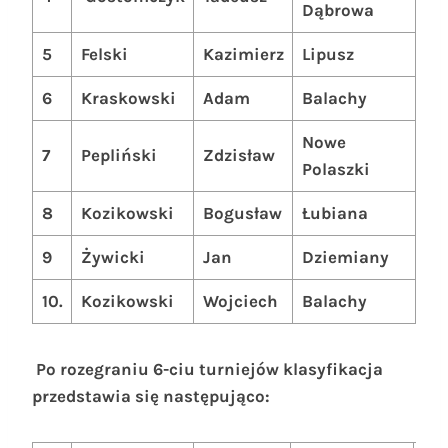
Dąbrowa
5
Felski
Kazimierz
Lipusz
16
6
Kraskowski
Adam
Balachy
14
Nowe
7
Pepliński
Zdzisław
13
Polaszki
8
Kozikowski
Bogusław
Łubiana
13
9
Żywicki
Jan
Dziemiany
13
10.
Kozikowski
Wojciech
Balachy
13
Po rozegraniu 6-ciu turniejów klasyfikacja
przedstawia się następująco: