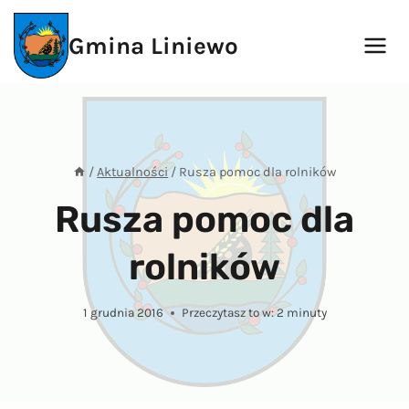
Przejdź
do
Gmina Liniewo
treści
/
Aktualności
/
Rusza pomoc dla rolników
Rusza pomoc dla
rolników
1 grudnia 2016
Przeczytasz to w:
2
minuty