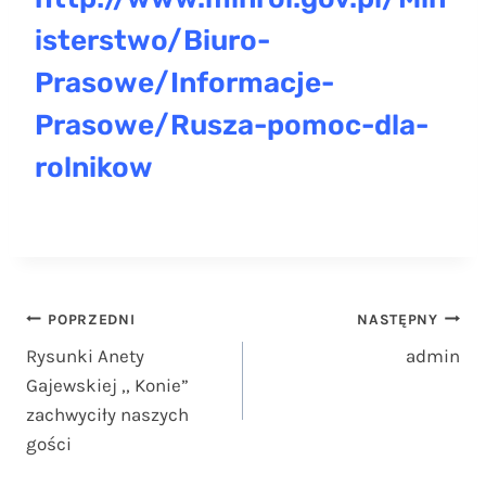
isterstwo/Biuro-
Prasowe/Informacje-
Prasowe/Rusza-pomoc-dla-
rolnikow
Nawigacja
POPRZEDNI
NASTĘPNY
Rysunki Anety
admin
wpisu
Gajewskiej ,, Konie”
zachwyciły naszych
gości