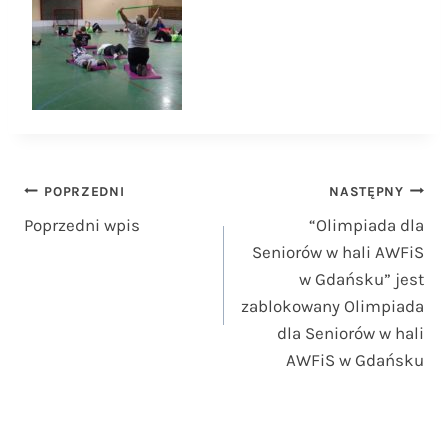
Nawigacja
POPRZEDNI
NASTĘPNY
Poprzedni wpis
“Olimpiada dla
wpisu
Seniorów w hali AWFiS
w Gdańsku” jest
zablokowany Olimpiada
dla Seniorów w hali
AWFiS w Gdańsku