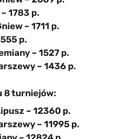
– 1783 p.
niew – 1711 p.
1555 p.
emiany – 1527 p.
arszewy – 1436 p.
 8 turniejów:
ipusz – 12360 p.
arszewy – 11995 p.
iany – 12824 p.