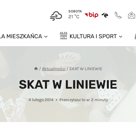
SOBOTA
21 °C
LA MIESZKAŃCA
KULTURA I SPORT
/
Aktualności
/
SKAT W LINIEWIE
SKAT W LINIEWIE
4 lutego 2014
Przeczytasz to w:
2
minuty