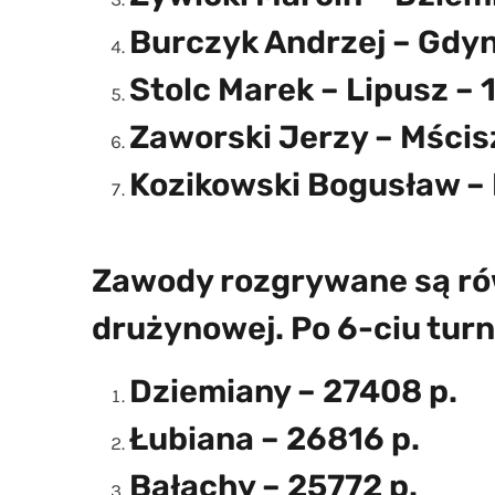
Burczyk Andrzej – Gdyn
Stolc Marek – Lipusz – 
Zaworski Jerzy – Mścis
Kozikowski Bogusław – 
Zawody rozgrywane są rów
drużynowej. Po 6-ciu turn
Dziemiany – 27408 p.
Łubiana – 26816 p.
Bałachy – 25772 p.