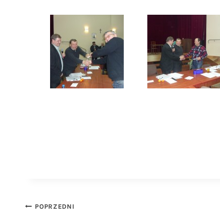
Nawigacja
POPRZEDNI