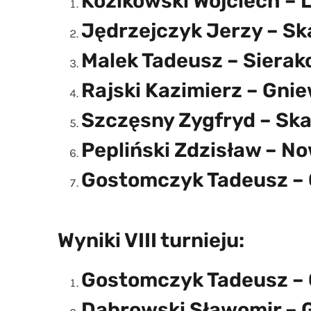
Kozikowski Wojciech – L
Jędrzejczyk Jerzy – Sk
Malek Tadeusz – Sierako
Rajski Kazimierz – Gnie
Szczęsny Zygfryd – Ska
Pepliński Zdzisław – No
Gostomczyk Tadeusz – 
Wyniki VIII turnieju:
Gostomczyk Tadeusz – 
Dąbrowski Sławomir – G