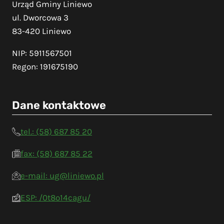
Urząd Gminy Liniewo
ul. Dworcowa 3
83-420 Liniewo
NIP: 5911567501
Regon: 191675190
Dane kontaktowe
tel.: (58) 687 85 20
fax: (58) 687 85 22
e-mail: ug@liniewo.pl
ESP: /0t8o14cagu/