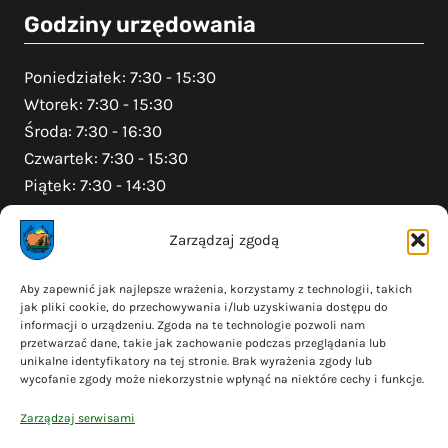
Godziny urzędowania
Poniedziałek: 7:30 - 15:30
Wtorek: 7:30 - 15:30
Środa: 7:30 - 16:30
Czwartek: 7:30 - 15:30
Piątek: 7:30 - 14:30
Zarządzaj zgodą
Na skróty
Aby zapewnić jak najlepsze wrażenia, korzystamy z technologii, takich
jak pliki cookie, do przechowywania i/lub uzyskiwania dostępu do
Polityka prywatności
informacji o urządzeniu. Zgoda na te technologie pozwoli nam
Polityka plików cookies (EU)
przetwarzać dane, takie jak zachowanie podczas przeglądania lub
unikalne identyfikatory na tej stronie. Brak wyrażenia zgody lub
Deklaracja dostępności
wycofanie zgody może niekorzystnie wpłynąć na niektóre cechy i funkcje.
Cyberbezpieczeństwo
Zarządzaj serwisami
Mapa serwisu