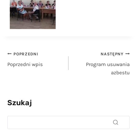
Nawigacja
POPRZEDNI
NASTĘPNY
Poprzedni wpis
Program usuwania
wpisu
azbestu
Szukaj