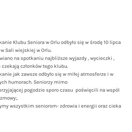
k
anie Klubu Seniora w Orlu odbyło się w środę 10 lipca
w Sali wiejskiej w Orlu.
iano na spotkaniu najbliższe wyjazdy , wycieczki ,
e czekają członków tego klubu.
kanie jak zawsze odbyło się w miłej atmosferze i w
ych humorach. Seniorzy mimo
przyjającej pogodzie sporo czasu poświęcili na wspól
ozmowy;.
ymy wszystkim seniorom- zdrowia i energii oraz cieka