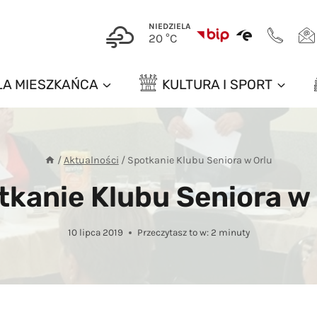
NIEDZIELA
20 °C
LA MIESZKAŃCA
KULTURA I SPORT
/
Aktualności
/
Spotkanie Klubu Seniora w Orlu
tkanie Klubu Seniora w 
10 lipca 2019
Przeczytasz to w:
2
minuty