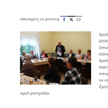
Udostępnij za pomocą
Spot
2019 
Omaw
któr
Spot
dobr
nies
ne r
Życz
wych pomysłów.