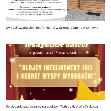
Uwaga! Awaria sieci telefonicznej w Urzędzie Gminy w Liniewie
Serdecznie zapraszamy na spektakl Teatru „Maska” z Krakowa