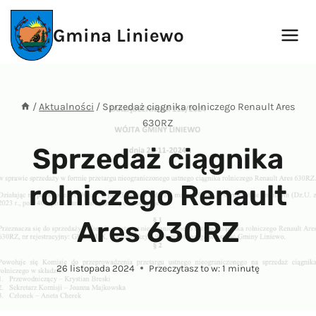
Przejdź
do
Gmina Liniewo
treści
/
Aktualności
/
Sprzedaż ciągnika rolniczego Renault Ares
630RZ
Sprzedaż ciągnika
rolniczego Renault
Ares 630RZ
26 listopada 2024
Przeczytasz to w:
1
minutę