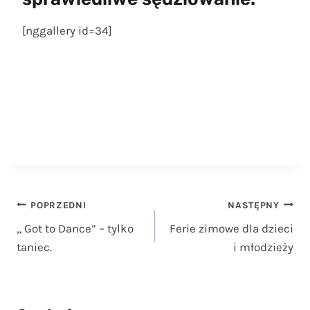
[nggallery id=34]
Nawigacja
POPRZEDNI
NASTĘPNY
„ Got to Dance” – tylko
Ferie zimowe dla dzieci
wpisu
taniec.
i młodzieży