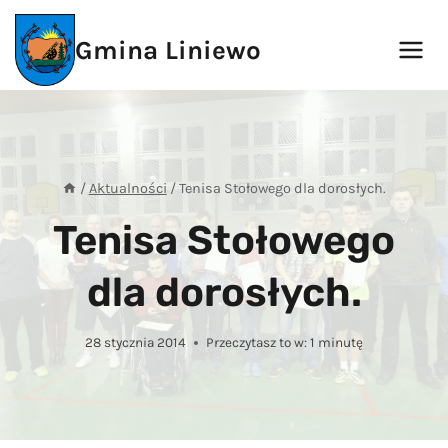
Przejdź
do
Gmina Liniewo
treści
/
Aktualności
/
Tenisa Stołowego dla dorosłych.
Tenisa Stołowego
dla dorosłych.
28 stycznia 2014
Przeczytasz to w:
1
minutę