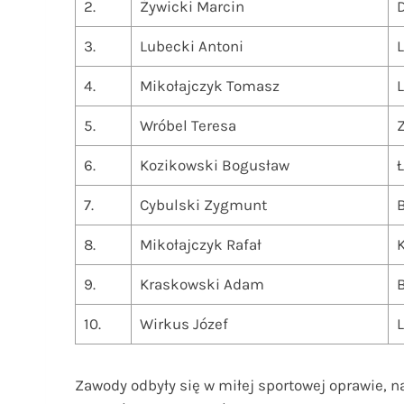
2.
Żywicki Marcin
3.
Lubecki Antoni
L
4.
Mikołajczyk Tomasz
L
5.
Wróbel Teresa
6.
Kozikowski Bogusław
7.
Cybulski Zygmunt
8.
Mikołajczyk Rafał
K
9.
Kraskowski Adam
10.
Wirkus Józef
L
Zawody odbyły się w miłej sportowej oprawie, na