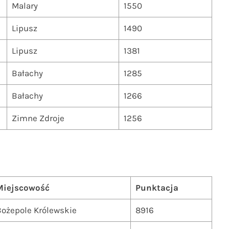
Malary
1550
Lipusz
1490
Lipusz
1381
Bałachy
1285
Bałachy
1266
Zimne Zdroje
1256
Miejscowość
Punktacja
ożepole Królewskie
8916