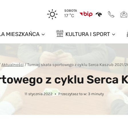
SOBOTA
17 °C
LA MIESZKAŃCA
KULTURA I SPORT
/
Aktualności
/
Turniej skata sportowego z cyklu Serca Kaszub 2021/
ortowego z cyklu Serca
11 stycznia 2022
Przeczytasz to w:
3
minuty