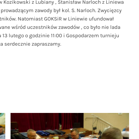
 Kozikowski z Lubiany , Stanisław Narloch z Liniewa
 prowadzącym zawody był kol. S. Narloch. Zwycięzcy
stników. Natomiast GOKSiR w Liniewie ufundował
wane wśród uczestników zawodów , co było nie lada
iu 13 lutego o godzinie 11:00 i Gospodarzem turnieju
ta serdecznie zapraszamy.