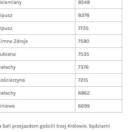
Dziemiany
8548
ipusz
8378
ipusz
7735
Zimne Zdroje
7580
Łubiana
7535
Bałachy
7376
ościerzyna
7215
Bałachy
6862
iniewo
6699
 Sali przejazdem gościli trzej Królowie. Sędziami