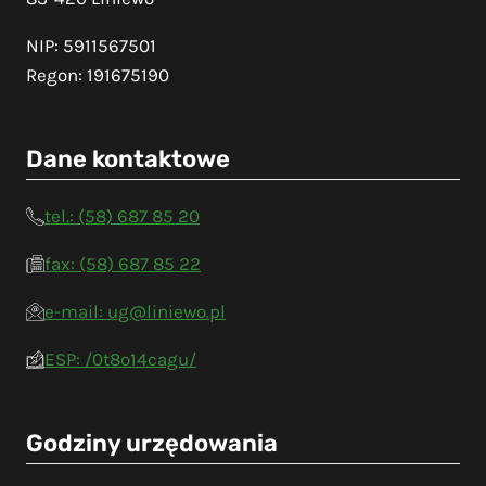
NIP: 5911567501
Regon: 191675190
Dane kontaktowe
tel.: (58) 687 85 20
fax: (58) 687 85 22
e-mail: ug@liniewo.pl
ESP: /0t8o14cagu/
Godziny urzędowania