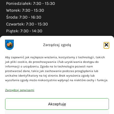
Poniedziałek: 7:30 - 15:30
Wtorek: 7:30 - 15:30
Środa: 7:30 - 16:30
Czwartek: 7:30 - 15:30
Piątek: 7:30 - 14:30
Zarządzaj zgodą
Na skróty
Aby zapewnić jak najlepsze wrażenia, korzystamy z technologii, takich
jak pliki cookie, do przechowywania i/lub uzyskiwania dostępu do
Polityka prywatności
informacji o urządzeniu. Zgoda na te technologie pozwoli nam
Polityka plików cookies (EU)
przetwarzać dane, takie jak zachowanie podczas przeglądania lub
unikalne identyfikatory na tej stronie. Brak wyrażenia zgody lub
Deklaracja dostępności
wycofanie zgody może niekorzystnie wpłynąć na niektóre cechy i funkcje.
Cyberbezpieczeństwo
Zarządzaj serwisami
Mapa serwisu
Akceptuję