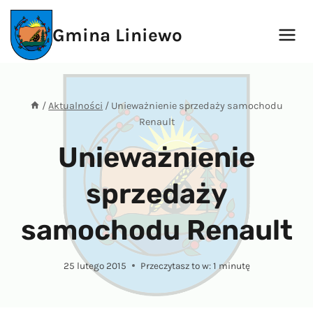
Przejdź
do
Gmina Liniewo
treści
/
Aktualności
/
Unieważnienie sprzedaży samochodu
Renault
Unieważnienie
sprzedaży
samochodu Renault
25 lutego 2015
Przeczytasz to w:
1
minutę