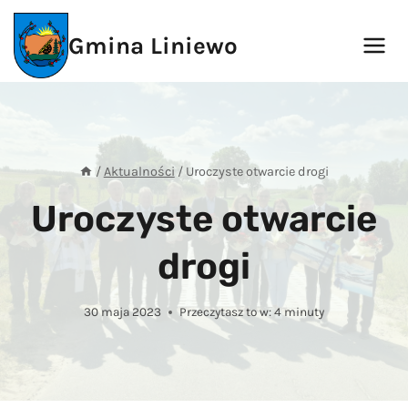
Przejdź
do
Gmina Liniewo
treści
/
Aktualności
/
Uroczyste otwarcie drogi
Uroczyste otwarcie
drogi
30 maja 2023
Przeczytasz to w:
4
minuty