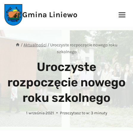
Przejdź
do
Gmina Liniewo
treści
/
Aktualności
/
Uroczyste rozpoczęcie nowego roku
szkolnego
Uroczyste
rozpoczęcie nowego
roku szkolnego
1 września 2021
Przeczytasz to w:
3
minuty