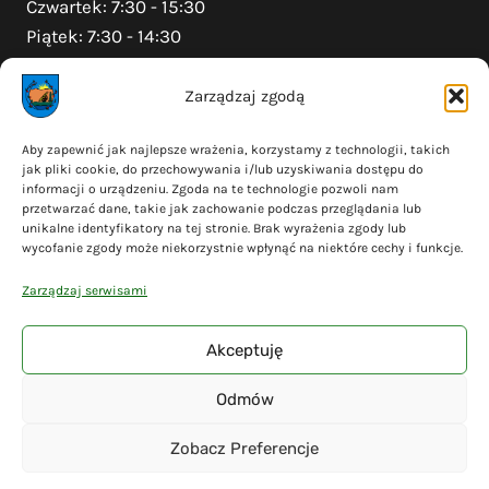
Czwartek: 7:30 - 15:30
Piątek: 7:30 - 14:30
Zarządzaj zgodą
Na skróty
Aby zapewnić jak najlepsze wrażenia, korzystamy z technologii, takich
jak pliki cookie, do przechowywania i/lub uzyskiwania dostępu do
Polityka prywatności
informacji o urządzeniu. Zgoda na te technologie pozwoli nam
Polityka plików cookies (EU)
przetwarzać dane, takie jak zachowanie podczas przeglądania lub
unikalne identyfikatory na tej stronie. Brak wyrażenia zgody lub
Deklaracja dostępności
wycofanie zgody może niekorzystnie wpłynąć na niektóre cechy i funkcje.
Cyberbezpieczeństwo
Zarządzaj serwisami
Mapa serwisu
Akceptuję
Odmów
© 2026 Gmina Liniewo - wykonanie
Adsome
Zobacz Preferencje