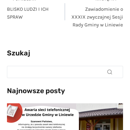
Nawigacja
BLISKO LUDZI I ICH
Zawiadomienie o
wpisu
SPRAW
XXXIX zwyczajnej Sesji
Rady Gminy w Liniewie
Szukaj
Najnowsze posty