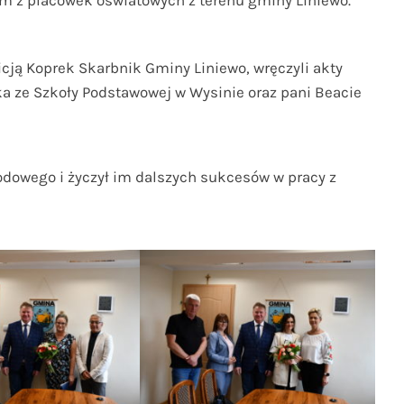
 z placówek oświatowych z terenu gminy Liniewo.
cją Koprek Skarbnik Gminy Liniewo, wręczyli akty
 ze Szkoły Podstawowej w Wysinie oraz pani Beacie
dowego i życzył im dalszych sukcesów w pracy z