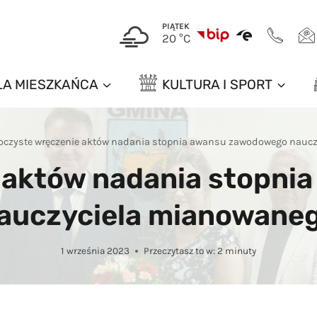
PIĄTEK
20 °C
LA MIESZKAŃCA
KULTURA I SPORT
oczyste wręczenie aktów nadania stopnia awansu zawodowego nauc
 aktów nadania stopn
auczyciela mianowane
1 września 2023
Przeczytasz to w:
2
minuty