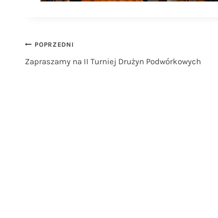
Nawigacja
POPRZEDNI
Zapraszamy na II Turniej Drużyn Podwórkowych
wpisu