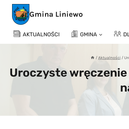
Przejdź
do
Gmina Liniewo
treści
AKTUALNOŚCI
GMINA
D
/
Aktualności
/
Ur
Uroczyste wręczenie
n