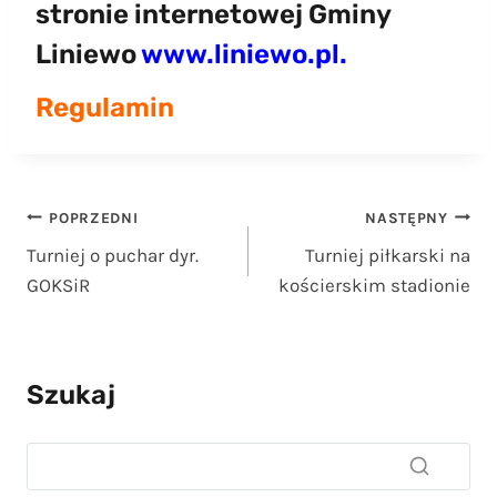
stronie internetowej Gminy
Liniewo
www.liniewo.pl
.
Regulamin
Nawigacja
POPRZEDNI
NASTĘPNY
Turniej o puchar dyr.
Turniej piłkarski na
wpisu
GOKSiR
kościerskim stadionie
Szukaj