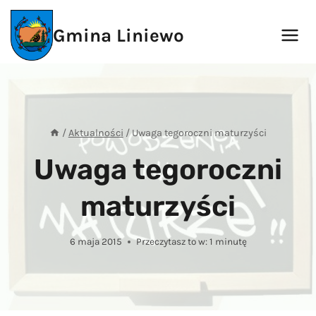
Przejdź
do
Gmina Liniewo
treści
/
Aktualności
/
Uwaga tegoroczni maturzyści
Uwaga tegoroczni
maturzyści
6 maja 2015
Przeczytasz to w:
1
minutę