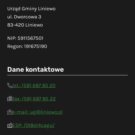
Urząd Gminy Liniewo
ul. Dworcowa 3
83-420 Liniewo
NIP: 5911567501
Regon: 191675190
Dane kontaktowe
tel.: (58) 687 85 20
fax: (58) 687 85 22
e-mail: ug@liniewo.pl
ESP: /0t8o14cagu/