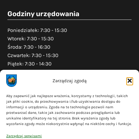
Godziny urzędowania
Poniedziałek: 7:30 - 15:30
Wtorek: 7:30 - 15:30
Środa: 7:30 - 16:30
Czwartek: 7:30 - 15:30
Piątek: 7:30 - 14:30
Zarządzaj zgodą
Na skróty
Aby zapewnić jak najlepsze wrażenia, korzystamy z technologii, takich
jak pliki cookie, do przechowywania i/lub uzyskiwania dostępu do
Polityka prywatności
informacji o urządzeniu. Zgoda na te technologie pozwoli nam
Polityka plików cookies (EU)
przetwarzać dane, takie jak zachowanie podczas przeglądania lub
unikalne identyfikatory na tej stronie. Brak wyrażenia zgody lub
Deklaracja dostępności
wycofanie zgody może niekorzystnie wpłynąć na niektóre cechy i funkcje.
Cyberbezpieczeństwo
Zarządzaj serwisami
Mapa serwisu