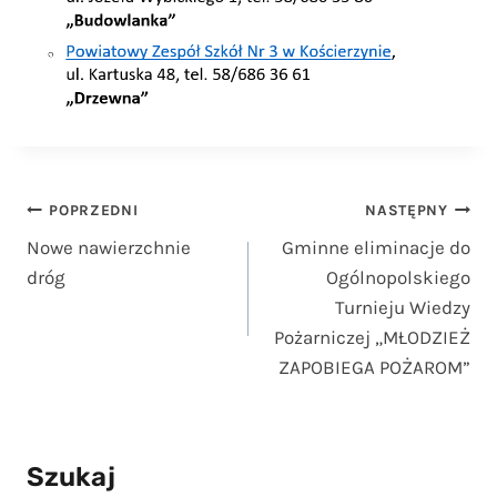
Nawigacja
POPRZEDNI
NASTĘPNY
Nowe nawierzchnie
Gminne eliminacje do
wpisu
dróg
Ogólnopolskiego
Turnieju Wiedzy
Pożarniczej „MŁODZIEŻ
ZAPOBIEGA POŻAROM”
Szukaj