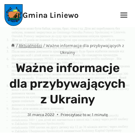
Przejdź
do
Gmina Liniewo
treści
/
Aktualności
/
Ważne informacje dla przybywających z
Ukrainy
Ważne informacje
dla przybywających
z Ukrainy
31 marca 2022
Przeczytasz to w:
1
minutę