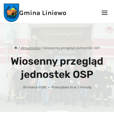
Przejdź
do
Gmina Liniewo
treści
/
Aktualności
/
Wiosenny przegląd jednostek OSP
Wiosenny przegląd
jednostek OSP
30 marca 2026
Przeczytasz to w:
1
minutę