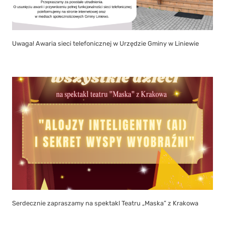
Uwaga! Awaria sieci telefonicznej w Urzędzie Gminy w Liniewie
Serdecznie zapraszamy na spektakl Teatru „Maska” z Krakowa