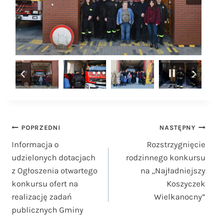
Nawigacja
POPRZEDNI
NASTĘPNY
Informacja o
Rozstrzygnięcie
wpisu
udzielonych dotacjach
rodzinnego konkursu
z Ogłoszenia otwartego
na „Najładniejszy
konkursu ofert na
Koszyczek
realizację zadań
Wielkanocny”
publicznych Gminy