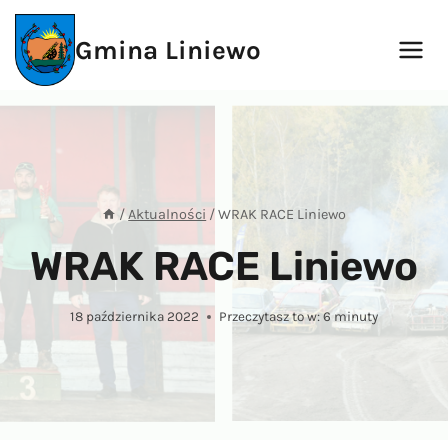
Przejdź
do
Gmina Liniewo
treści
/
Aktualności
/
WRAK RACE Liniewo
WRAK RACE Liniewo
18 października 2022
Przeczytasz to w:
6
minuty