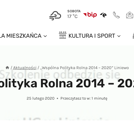
SOBOTA
17 °C
LA MIESZKAŃCA
KULTURA I SPORT
/
Aktualności
/
„Wspólna Polityka Rolna 2014 – 2020” Liniewo
lityka Rolna 2014 – 20
25 lutego 2020
Przeczytasz to w:
1
minutę