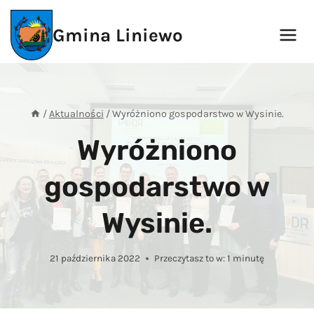
Przejdź
do
Gmina Liniewo
treści
/
Aktualności
/
Wyróżniono gospodarstwo w Wysinie.
Wyróżniono
gospodarstwo w
Wysinie.
21 października 2022
Przeczytasz to w:
1
minutę