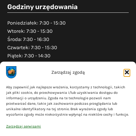
Godziny urzędowania
Poniedziałek: 7:30 - 15:30
Wtorek: 7:30 - 15:30
Środa: 7:30 - 16:30
Czwartek: 7:30 - 15:30
Piątek: 7:30 - 14:30
Zarządzaj zgodą
Na skróty
Aby zapewnić jak najlepsze wrażenia, korzystamy z technologii, takich
jak pliki cookie, do przechowywania i/lub uzyskiwania dostępu do
Polityka prywatności
informacji o urządzeniu. Zgoda na te technologie pozwoli nam
Polityka plików cookies (EU)
przetwarzać dane, takie jak zachowanie podczas przeglądania lub
unikalne identyfikatory na tej stronie. Brak wyrażenia zgody lub
Deklaracja dostępności
wycofanie zgody może niekorzystnie wpłynąć na niektóre cechy i funkcje.
Cyberbezpieczeństwo
Zarządzaj serwisami
Mapa serwisu