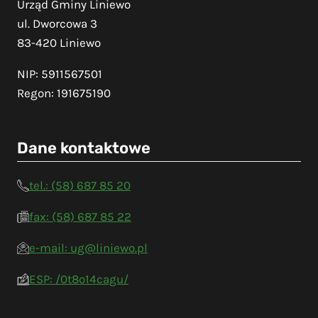
Urząd Gminy Liniewo
ul. Dworcowa 3
83-420 Liniewo
NIP: 5911567501
Regon: 191675190
Dane kontaktowe
tel.: (58) 687 85 20
fax: (58) 687 85 22
e-mail: ug@liniewo.pl
ESP: /0t8o14cagu/