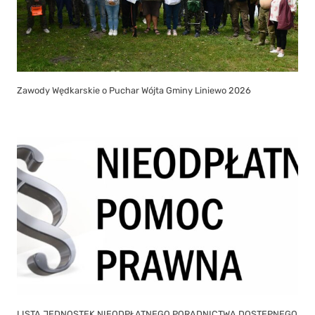
Zawody Wędkarskie o Puchar Wójta Gminy Liniewo 2026
LISTA JEDNOSTEK NIEODPŁATNEGO PORADNICTWA DOSTĘPNEGO