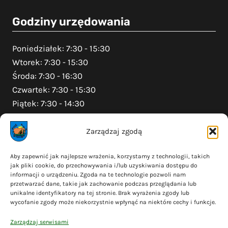
Godziny urzędowania
Poniedziałek: 7:30 - 15:30
Wtorek: 7:30 - 15:30
Środa: 7:30 - 16:30
Czwartek: 7:30 - 15:30
Piątek: 7:30 - 14:30
Zarządzaj zgodą
Na skróty
Aby zapewnić jak najlepsze wrażenia, korzystamy z technologii, takich
jak pliki cookie, do przechowywania i/lub uzyskiwania dostępu do
Polityka prywatności
informacji o urządzeniu. Zgoda na te technologie pozwoli nam
Polityka plików cookies (EU)
przetwarzać dane, takie jak zachowanie podczas przeglądania lub
unikalne identyfikatory na tej stronie. Brak wyrażenia zgody lub
Deklaracja dostępności
wycofanie zgody może niekorzystnie wpłynąć na niektóre cechy i funkcje.
Cyberbezpieczeństwo
Zarządzaj serwisami
Mapa serwisu