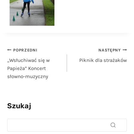
Nawigacja
POPRZEDNI
NASTĘPNY
„Wsłuchiwać się w
Piknik dla strażaków
wpisu
Papieża” Koncert
słowno-muzyczny
Szukaj