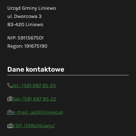
Urząd Gminy Liniewo
ul. Dworcowa 3
83-420 Liniewo
NIP: 5911567501
Regon: 191675190
Dane kontaktowe
tel.: (58) 687 85 20
fax: (58) 687 85 22
e-mail: ug@liniewo.pl
ESP: /0t8o14cagu/