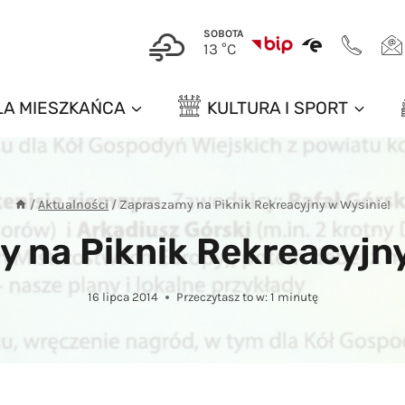
SOBOTA
13 °C
LA MIESZKAŃCA
KULTURA I SPORT
/
Aktualności
/
Zapraszamy na Piknik Rekreacyjny w Wysinie!
 na Piknik Rekreacyjny
16 lipca 2014
Przeczytasz to w:
1
minutę