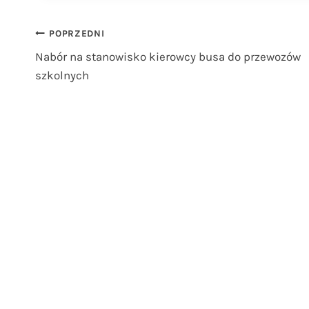
Nawigacja
POPRZEDNI
Nabór na stanowisko kierowcy busa do przewozów
wpisu
szkolnych