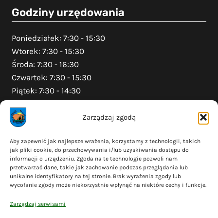
Godziny urzędowania
Poniedziałek: 7:30 - 15:30
Wtorek: 7:30 - 15:30
Środa: 7:30 - 16:30
Czwartek: 7:30 - 15:30
Piątek: 7:30 - 14:30
Zarządzaj zgodą
Na skróty
Aby zapewnić jak najlepsze wrażenia, korzystamy z technologii, takich
jak pliki cookie, do przechowywania i/lub uzyskiwania dostępu do
Polityka prywatności
informacji o urządzeniu. Zgoda na te technologie pozwoli nam
Polityka plików cookies (EU)
przetwarzać dane, takie jak zachowanie podczas przeglądania lub
unikalne identyfikatory na tej stronie. Brak wyrażenia zgody lub
Deklaracja dostępności
wycofanie zgody może niekorzystnie wpłynąć na niektóre cechy i funkcje.
Cyberbezpieczeństwo
Zarządzaj serwisami
Mapa serwisu