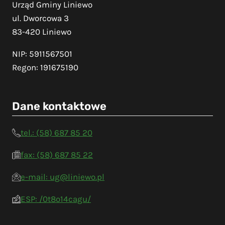
Urząd Gminy Liniewo
ul. Dworcowa 3
83-420 Liniewo
NIP: 5911567501
Regon: 191675190
Dane kontaktowe
tel.: (58) 687 85 20
fax: (58) 687 85 22
e-mail: ug@liniewo.pl
ESP: /0t8o14cagu/