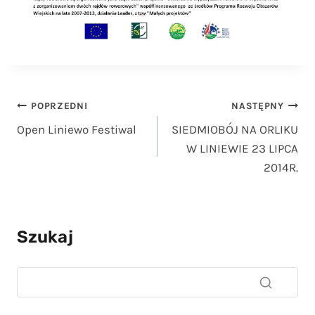
Nawigacja
POPRZEDNI
NASTĘPNY
Open Liniewo Festiwal
SIEDMIOBÓJ NA ORLIKU
wpisu
W LINIEWIE 23 LIPCA
2014R.
Szukaj