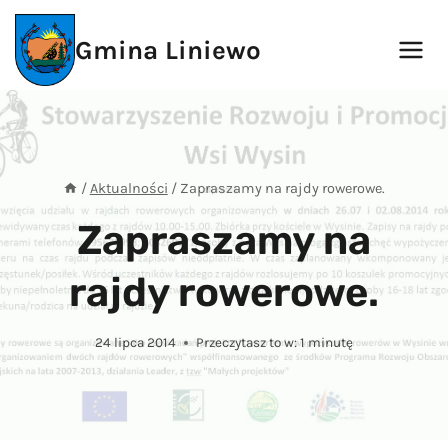
Przejdź
do
Gmina Liniewo
treści
/
Aktualności
/
Zapraszamy na rajdy rowerowe.
Zapraszamy na
rajdy rowerowe.
24 lipca 2014
Przeczytasz to w:
1
minutę