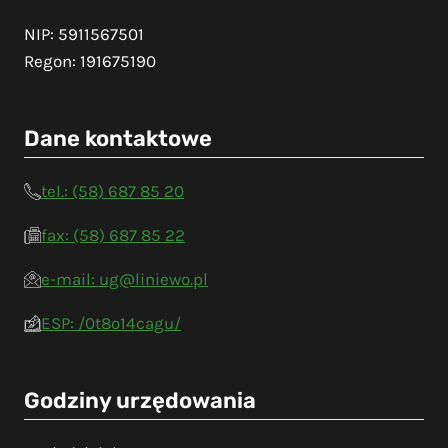
NIP: 5911567501
Regon: 191675190
Dane kontaktowe
tel.: (58) 687 85 20
fax: (58) 687 85 22
e-mail: ug@liniewo.pl
ESP: /0t8o14cagu/
Godziny urzędowania