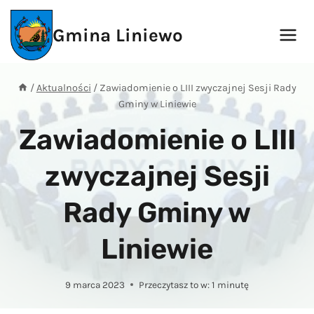
Przejdź
do
Gmina Liniewo
treści
/
Aktualności
/
Zawiadomienie o LIII zwyczajnej Sesji Rady
Gminy w Liniewie
Zawiadomienie o LIII
zwyczajnej Sesji
Rady Gminy w
Liniewie
9 marca 2023
Przeczytasz to w:
1
minutę