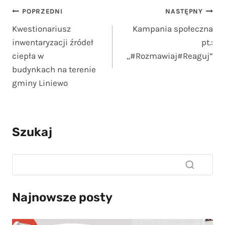
Nawigacja
POPRZEDNI
NASTĘPNY
Kwestionariusz
Kampania społeczna
wpisu
inwentaryzacji źródeł
pt.:
ciepła w
„#Rozmawiaj#Reaguj”
budynkach na terenie
gminy Liniewo
Szukaj
Najnowsze posty