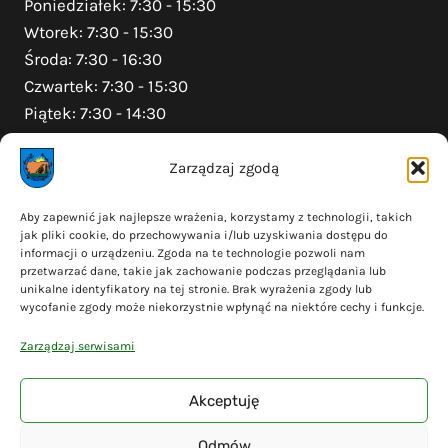
Poniedziałek: 7:30 - 15:30
Wtorek: 7:30 - 15:30
Środa: 7:30 - 16:30
Czwartek: 7:30 - 15:30
Piątek: 7:30 - 14:30
Zarządzaj zgodą
Na skróty
Aby zapewnić jak najlepsze wrażenia, korzystamy z technologii, takich
jak pliki cookie, do przechowywania i/lub uzyskiwania dostępu do
Polityka prywatności
informacji o urządzeniu. Zgoda na te technologie pozwoli nam
Polityka plików cookies (EU)
przetwarzać dane, takie jak zachowanie podczas przeglądania lub
unikalne identyfikatory na tej stronie. Brak wyrażenia zgody lub
Deklaracja dostępności
wycofanie zgody może niekorzystnie wpłynąć na niektóre cechy i funkcje.
Cyberbezpieczeństwo
Zarządzaj serwisami
Mapa serwisu
Akceptuję
Odmów