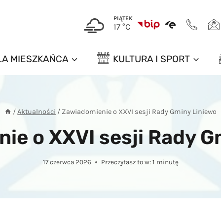
PIĄTEK
17 °C
LA MIESZKAŃCA
KULTURA I SPORT
/
Aktualności
/
Zawiadomienie o XXVI sesji Rady Gminy Liniewo
ie o XXVI sesji Rady G
17 czerwca 2026
Przeczytasz to w:
1
minutę