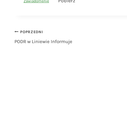
Pobierz
Zawiadomenie
Nawigacja
POPRZEDNI
PODR w Liniewie Informuje
wpisu