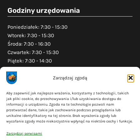
Godziny urzędowania
Poniedziałek: 7:30 - 15:30
Wtorek: 7:30 - 15:30
Środa: 7:30 - 16:30
Czwartek: 7:30 - 15:30
Piątek: 7:30 - 14:30
Zarządzaj zgodą
Na skróty
Aby zapewnić jak najlepsze wrażenia, korzystamy z technologii, takich
jak pliki cookie, do przechowywania i/lub uzyskiwania dostępu do
Polityka prywatności
informacji o urządzeniu. Zgoda na te technologie pozwoli nam
Polityka plików cookies (EU)
przetwarzać dane, takie jak zachowanie podczas przeglądania lub
unikalne identyfikatory na tej stronie. Brak wyrażenia zgody lub
Deklaracja dostępności
wycofanie zgody może niekorzystnie wpłynąć na niektóre cechy i funkcje.
Cyberbezpieczeństwo
Zarządzaj serwisami
Mapa serwisu