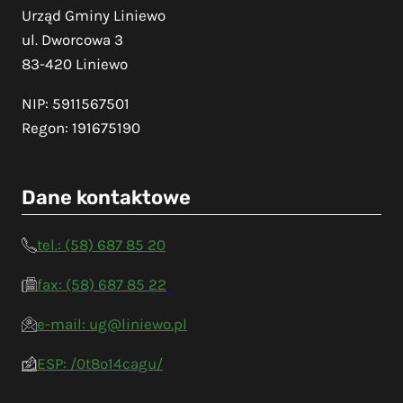
Urząd Gminy Liniewo
ul. Dworcowa 3
83-420 Liniewo
NIP: 5911567501
Regon: 191675190
Dane kontaktowe
tel.: (58) 687 85 20
fax: (58) 687 85 22
e-mail: ug@liniewo.pl
ESP: /0t8o14cagu/