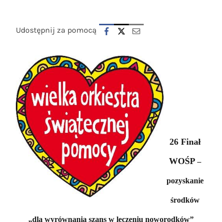
Udostępnij za pomocą
26 Finał
WOŚP
–
pozyskanie
środków
„dla wyrównania szans w leczeniu noworodków”