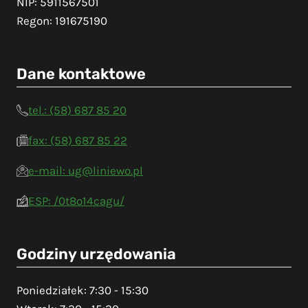
NIP: 5911567501
Regon: 191675190
Dane kontaktowe
tel.: (58) 687 85 20
fax: (58) 687 85 22
e-mail: ug@liniewo.pl
ESP: /0t8o14cagu/
Godziny urzędowania
Poniedziałek: 7:30 - 15:30