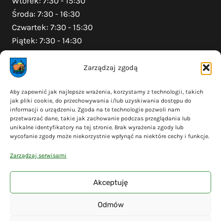
Wtorek: 7:30 - 15:30
Środa: 7:30 - 16:30
Czwartek: 7:30 - 15:30
Piątek: 7:30 - 14:30
Zarządzaj zgodą
Na skróty
Aby zapewnić jak najlepsze wrażenia, korzystamy z technologii, takich
jak pliki cookie, do przechowywania i/lub uzyskiwania dostępu do
Polityka prywatności
informacji o urządzeniu. Zgoda na te technologie pozwoli nam
Polityka plików cookies (EU)
przetwarzać dane, takie jak zachowanie podczas przeglądania lub
unikalne identyfikatory na tej stronie. Brak wyrażenia zgody lub
Deklaracja dostępności
wycofanie zgody może niekorzystnie wpłynąć na niektóre cechy i funkcje.
Cyberbezpieczeństwo
Zarządzaj serwisami
Mapa serwisu
Akceptuję
Odmów
© 2026 Gmina Liniewo - wykonanie
Adsome