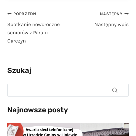
Nawigacja
POPRZEDNI
NASTĘPNY
Spotkanie noworoczne
Następny wpis
wpisu
seniorów z Parafii
Garczyn
Szukaj
Najnowsze posty