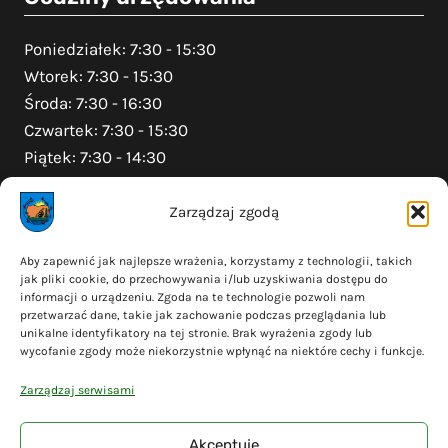
Poniedziałek: 7:30 - 15:30
Wtorek: 7:30 - 15:30
Środa: 7:30 - 16:30
Czwartek: 7:30 - 15:30
Piątek: 7:30 - 14:30
Zarządzaj zgodą
Na skróty
Aby zapewnić jak najlepsze wrażenia, korzystamy z technologii, takich
jak pliki cookie, do przechowywania i/lub uzyskiwania dostępu do
Polityka prywatności
informacji o urządzeniu. Zgoda na te technologie pozwoli nam
Polityka plików cookies (EU)
przetwarzać dane, takie jak zachowanie podczas przeglądania lub
unikalne identyfikatory na tej stronie. Brak wyrażenia zgody lub
Deklaracja dostępności
wycofanie zgody może niekorzystnie wpłynąć na niektóre cechy i funkcje.
Cyberbezpieczeństwo
Zarządzaj serwisami
Mapa serwisu
Akceptuję