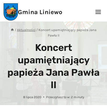
Przejdź
do
Gmina Liniewo
treści
/
Aktualności
/
Koncert upamiętniający papieża Jana
Pawła II
Koncert
upamiętniający
papieża Jana Pawła
II
8 lipca 2020
Przeczytasz to w:
2
minuty