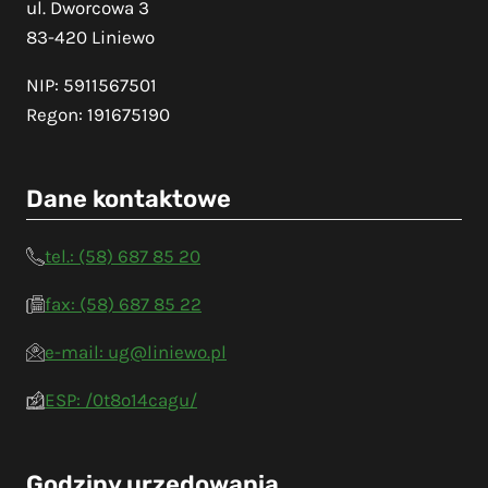
ul. Dworcowa 3
83-420 Liniewo
NIP: 5911567501
Regon: 191675190
Dane kontaktowe
tel.: (58) 687 85 20
fax: (58) 687 85 22
e-mail: ug@liniewo.pl
ESP: /0t8o14cagu/
Godziny urzędowania