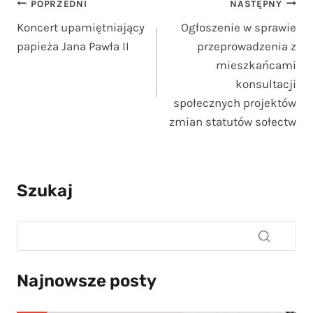
Nawigacja
POPRZEDNI
NASTĘPNY
Koncert upamiętniający
Ogłoszenie w sprawie
wpisu
papieża Jana Pawła II
przeprowadzenia z
mieszkańcami
konsultacji
społecznych projektów
zmian statutów sołectw
Szukaj
Najnowsze posty