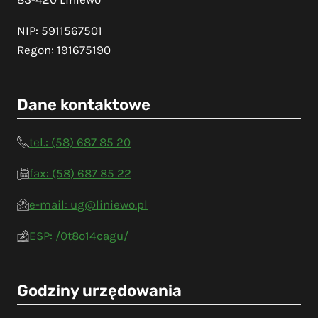
NIP: 5911567501
Regon: 191675190
Dane kontaktowe
tel.: (58) 687 85 20
fax: (58) 687 85 22
e-mail: ug@liniewo.pl
ESP: /0t8o14cagu/
Godziny urzędowania