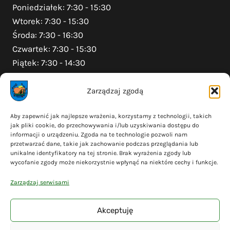
Poniedziałek: 7:30 - 15:30
Wtorek: 7:30 - 15:30
Środa: 7:30 - 16:30
Czwartek: 7:30 - 15:30
Piątek: 7:30 - 14:30
Zarządzaj zgodą
Na skróty
Aby zapewnić jak najlepsze wrażenia, korzystamy z technologii, takich
jak pliki cookie, do przechowywania i/lub uzyskiwania dostępu do
Polityka prywatności
informacji o urządzeniu. Zgoda na te technologie pozwoli nam
Polityka plików cookies (EU)
przetwarzać dane, takie jak zachowanie podczas przeglądania lub
unikalne identyfikatory na tej stronie. Brak wyrażenia zgody lub
Deklaracja dostępności
wycofanie zgody może niekorzystnie wpłynąć na niektóre cechy i funkcje.
Cyberbezpieczeństwo
Zarządzaj serwisami
Mapa serwisu
Akceptuję