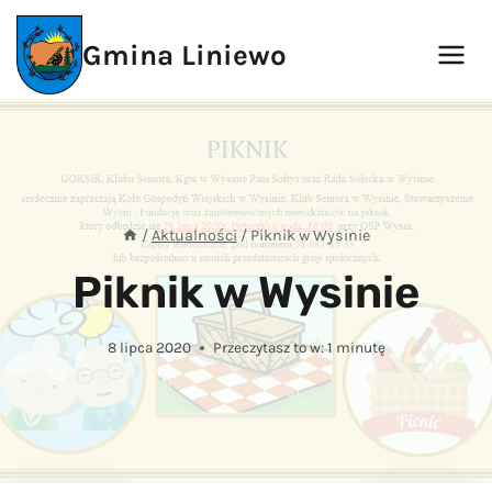
Przejdź
do
Gmina Liniewo
treści
/
Aktualności
/
Piknik w Wysinie
Piknik w Wysinie
8 lipca 2020
Przeczytasz to w:
1
minutę