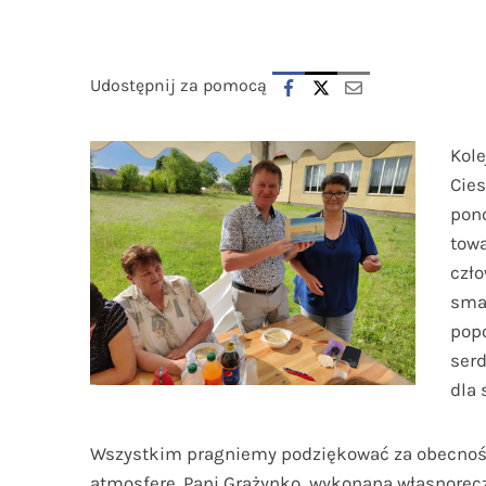
Udostępnij za pomocą
Kole
Cies
pono
tow
czło
smak
popo
ser
dla 
Wszystkim pragniemy podziękować za obecność,
atmosferę. Pani Grażynko, wykonana własnoręcz