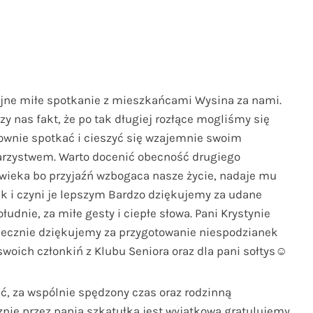
jne miłe spotkanie z mieszkańcami Wysina za nami.
zy nas fakt, że po tak długiej rozłące mogliśmy się
wnie spotkać i cieszyć się wzajemnie swoim
arzystwem. Warto docenić obecność drugiego
wieka bo przyjaźń wzbogaca nasze życie, nadaje mu
 i czyni je lepszym Bardzo dziękujemy za udane
łudnie, za miłe gesty i ciepłe słowa. Pani Krystynie
decznie dziękujemy za przygotowanie niespodzianek
swoich członkiń z Klubu Seniora oraz dla pani sołtys☺️
 za wspólnie spędzony czas oraz rodzinną
nie przez panią szkatułka jest wyjątkowa gratulujemy