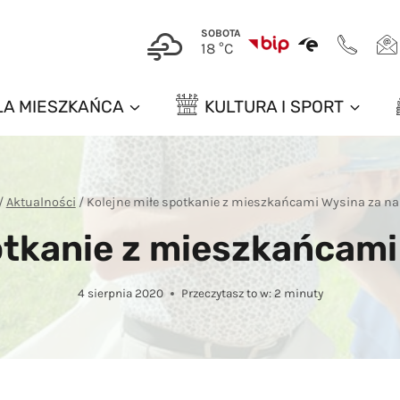
SOBOTA
18 °C
LA MIESZKAŃCA
KULTURA I SPORT
/
Aktualności
/
Kolejne miłe spotkanie z mieszkańcami Wysina za na
otkanie z mieszkańcami
4 sierpnia 2020
Przeczytasz to w:
2
minuty