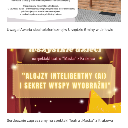
Uwaga! Awaria sieci telefonicznej w Urzędzie Gminy w Liniewie
Serdecznie zapraszamy na spektakl Teatru „Maska” z Krakowa