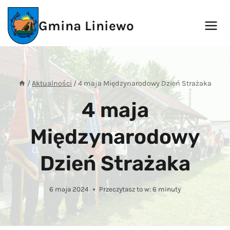
Przejdź
do
Gmina Liniewo
treści
/
Aktualności
/
4 maja Międzynarodowy Dzień Strażaka
4 maja
Międzynarodowy
Dzień Strażaka
6 maja 2024
Przeczytasz to w:
6
minuty