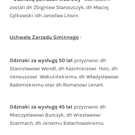
zostali dh Zbigniew Staroszczyk, dh Maciej
Cylkowski idh Jarosław Litwin.
Uchwałą Zarządu Gminnego
:
Odznaki za wysługę 50 lat
przyznano: dh
Stanisławowi Wendt, dh Kazimierzowi Holc, dh
Ireneuszowi Wakulińskiemu, dh Władysławowi
Radomskiemu oraz dh Romanowi Lenart.
Odznaki za wysługę
45 lat
przyznano:
dh
Mieczysławowi Burczyk, dh Wiesławowi
Szarmach, dh Jerzemu Bałachowskiemu.