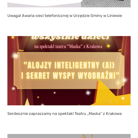
Uwaga! Awaria sieci telefonicznej w Urzędzie Gminy w Liniewie
Serdecznie zapraszamy na spektakl Teatru „Maska” z Krakowa