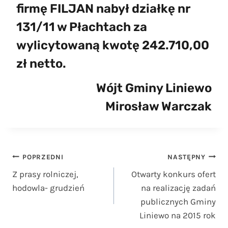
firmę FILJAN nabył działkę nr
131/11 w Płachtach za
wylicytowaną kwotę 242.710,00
zł netto.
Wójt Gminy Liniewo
Mirosław Warczak
Nawigacja
POPRZEDNI
NASTĘPNY
Z prasy rolniczej,
Otwarty konkurs ofert
wpisu
hodowla- grudzień
na realizację zadań
publicznych Gminy
Liniewo na 2015 rok