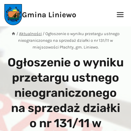
Przejdź
do
Gmina Liniewo
treści
/
Aktualności
/
Ogłoszenie o wyniku przetargu ustnego
nieograniczonego na sprzedaż działki o nr 131/11 w
miejscowości Płachty, gm. Liniewo.
Ogłoszenie o wyniku
przetargu ustnego
nieograniczonego
na sprzedaż działki
o nr 131/11 w