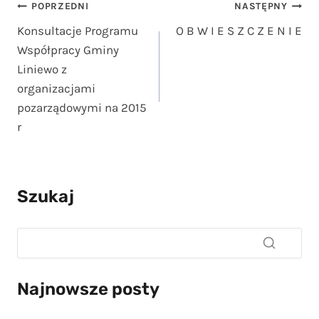
Nawigacja
POPRZEDNI
NASTĘPNY
Konsultacje Programu
O B W I E S Z C Z E N I E
wpisu
Współpracy Gminy
Liniewo z
organizacjami
pozarządowymi na 2015
r
Szukaj
Najnowsze posty