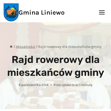
Przejdź
do
Gmina Liniewo
treści
/
Aktualności
/
Rajd rowerowy dla mieszkańców gminy
Rajd rowerowy dla
mieszkańców gminy
9 października 2014
Przeczytasz to w:
1
minutę