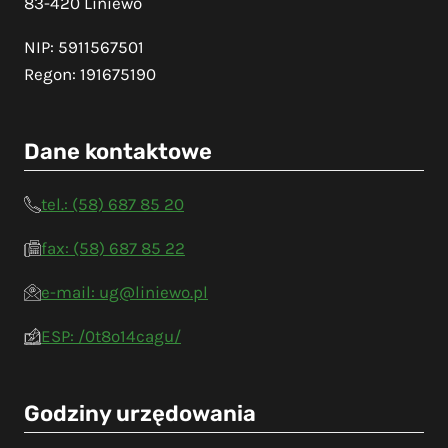
83-420 Liniewo
NIP: 5911567501
Regon: 191675190
Dane kontaktowe
tel.: (58) 687 85 20
fax: (58) 687 85 22
e-mail: ug@liniewo.pl
ESP: /0t8o14cagu/
Godziny urzędowania