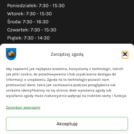
Poniedziałek: 7:30 - 15:30
Wtorek: 7:30 - 15:30
Środa: 7:30 - 16:30
Czwartek: 7:30 - 15:30
Piątek: 7:30 - 14:30
Zarządzaj zgodą
Na skróty
Aby zapewnić jak najlepsze wrażenia, korzystamy z technologii, takich
jak pliki cookie, do przechowywania i/lub uzyskiwania dostępu do
Polityka prywatności
informacji o urządzeniu. Zgoda na te technologie pozwoli nam
Polityka plików cookies (EU)
przetwarzać dane, takie jak zachowanie podczas przeglądania lub
unikalne identyfikatory na tej stronie. Brak wyrażenia zgody lub
Deklaracja dostępności
wycofanie zgody może niekorzystnie wpłynąć na niektóre cechy i funkcje.
Cyberbezpieczeństwo
Zarządzaj serwisami
Mapa serwisu
Akceptuję