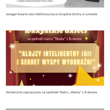
Uwaga! Awaria sieci telefonicznej w Urzędzie Gminy w Liniewie
Serdecznie zapraszamy na spektakl Teatru „Maska” z Krakowa