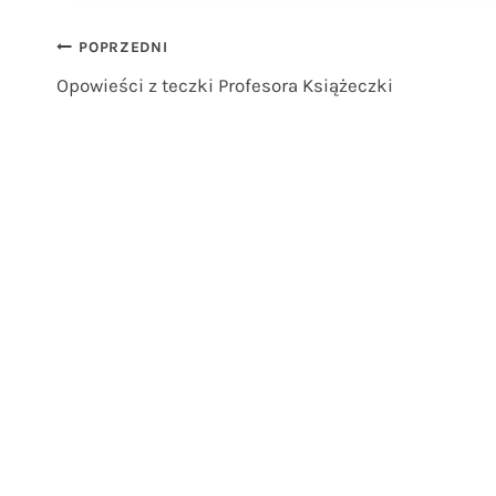
Nawigacja
POPRZEDNI
Opowieści z teczki Profesora Książeczki
wpisu