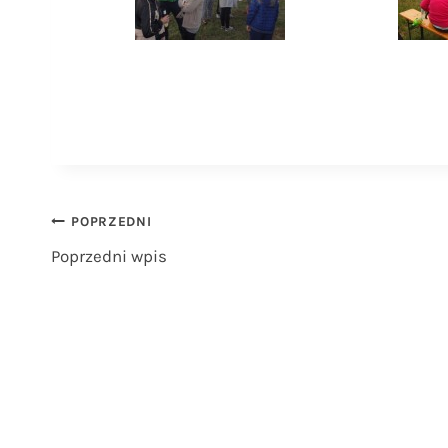
Nawigacja
POPRZEDNI
Poprzedni wpis
wpisu