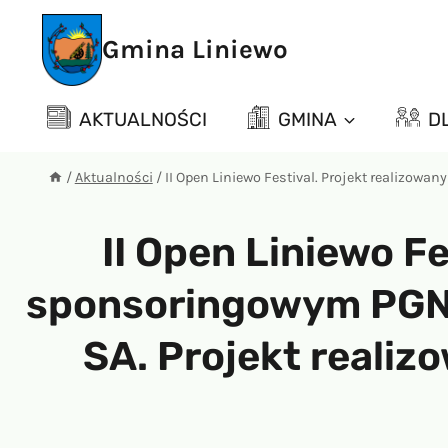
Przejdź
do
Gmina Liniewo
treści
AKTUALNOŚCI
GMINA
D
/
Aktualności
/
II Open Liniewo Festival. Projekt realizow
II Open Liniewo F
sponsoringowym PGNi
SA. Projekt realiz