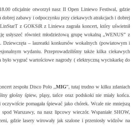
00 oficjalnie otworzył nasz II Open Liniewo Festiwal, gdzie
 dobrej zabawy i odpoczynku przy ciekawych atrakcjach i dobrej
 LinStarT z GOKSiR z Liniewa zagrała koncert, który uświetnił
zję usłyszeć również młodzieżową grupę wokalną ,,WENUS” z
h. Dziewczęta – laureatki konkursów wokalnych (powiatowym i
sjonalnym wydaniu. Przeprowadziliśmy także kilka ciekawych
 było wygrać wartościowe nagrody ( elektryczną wyciskarkę do
ncert zespołu Disco Polo ,,
MIG
”, tutaj trudno w kilku zdaniach
lny głośny śpiew, pląsy, tańce oraz podskoki nie miały końca.
i oczywiście pomagała śpiewać jako chórek. Wcale nie mniejszą
ipę spod Warszawy, na nasz lipcowy wieczór. Wspaniałe SHOW,
rzeni, gdzie lasery wirowały jak szalone i przeniosły widzów na