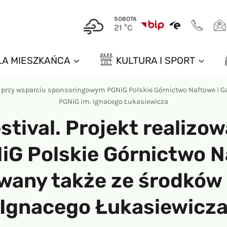
SOBOTA
21 °C
LA MIESZKAŃCA
KULTURA I SPORT
any przy wsparciu sponsoringowym PGNiG Polskie Górnictwo Naftowe i 
PGNiG im. Ignacego Łukasiewicza
estival. Projekt realizo
G Polskie Górnictwo N
owany także ze środków
Ignacego Łukasiewicz