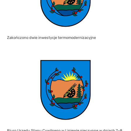
Zakończono dwie inwestycje termomodernizacyjne
Biuro Urzędu Stanu Cywilnego w Liniewie nieczynne w dniach 7–8