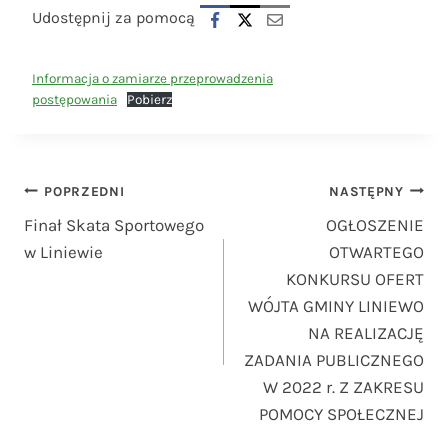
Udostępnij za pomocą
Informacja o zamiarze przeprowadzenia
postępowania
Pobierz
Nawigacja
POPRZEDNI
NASTĘPNY
Finał Skata Sportowego
OGŁOSZENIE
wpisu
w Liniewie
OTWARTEGO
KONKURSU OFERT
WÓJTA GMINY LINIEWO
NA REALIZACJĘ
ZADANIA PUBLICZNEGO
W 2022 r. Z ZAKRESU
POMOCY SPOŁECZNEJ