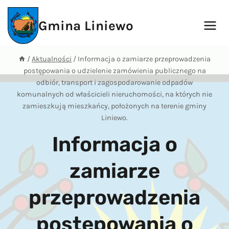
Przejdź
do
Gmina Liniewo
treści
/
Aktualności
/
Informacja o zamiarze przeprowadzenia
postępowania o udzielenie zamówienia publicznego na
odbiór, transport i zagospodarowanie odpadów
komunalnych od właścicieli nieruchomości, na których nie
zamieszkują mieszkańcy, położonych na terenie gminy
Liniewo.
Informacja o
zamiarze
przeprowadzenia
postępowania o