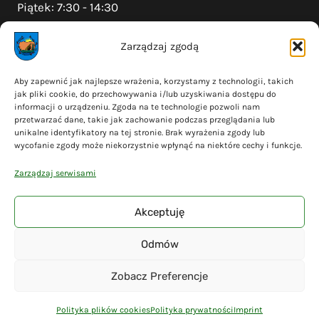
Piątek: 7:30 - 14:30
Zarządzaj zgodą
Na skróty
Aby zapewnić jak najlepsze wrażenia, korzystamy z technologii, takich
jak pliki cookie, do przechowywania i/lub uzyskiwania dostępu do
Polityka prywatności
informacji o urządzeniu. Zgoda na te technologie pozwoli nam
Polityka plików cookies (EU)
przetwarzać dane, takie jak zachowanie podczas przeglądania lub
unikalne identyfikatory na tej stronie. Brak wyrażenia zgody lub
Deklaracja dostępności
wycofanie zgody może niekorzystnie wpłynąć na niektóre cechy i funkcje.
Cyberbezpieczeństwo
Zarządzaj serwisami
Mapa serwisu
Akceptuję
Odmów
© 2026 Gmina Liniewo - wykonanie
Adsome
Zobacz Preferencje
Polityka plików cookies
Polityka prywatności
Imprint