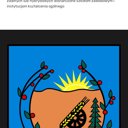
zdalnych lub hybrydowych dostarczone szkołom zawodowym i
instytucjom kształcenia ogólnego