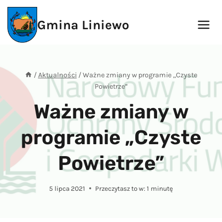
Przejdź
do
Gmina Liniewo
treści
/
Aktualności
/
Ważne zmiany w programie „Czyste
Powietrze”
Ważne zmiany w
programie „Czyste
Powietrze”
5 lipca 2021
Przeczytasz to w:
1
minutę