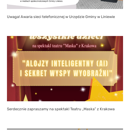
Uwaga! Awaria sieci telefonicznej w Urzędzie Gminy w Liniewie
Serdecznie zapraszamy na spektakl Teatru „Maska” z Krakowa