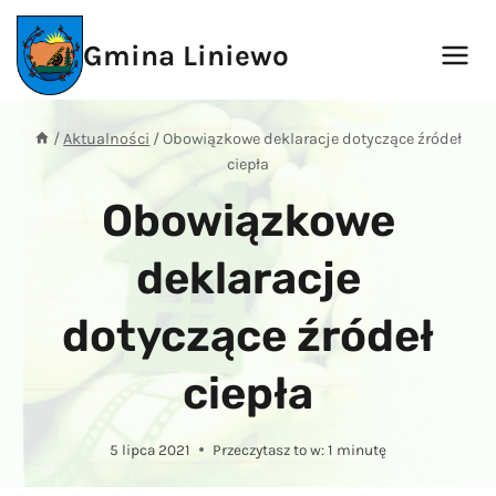
Przejdź
do
Gmina Liniewo
treści
/
Aktualności
/
Obowiązkowe deklaracje dotyczące źródeł
ciepła
Obowiązkowe
deklaracje
dotyczące źródeł
ciepła
5 lipca 2021
Przeczytasz to w:
1
minutę