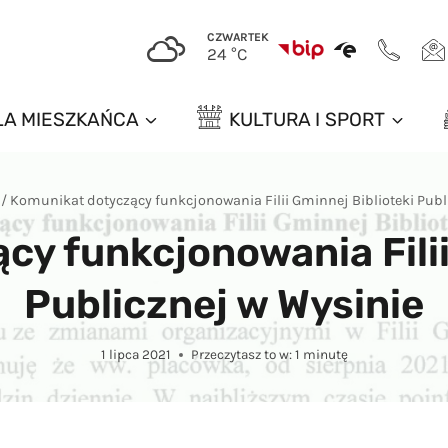
CZWARTEK
24 °C
LA MIESZKAŃCA
KULTURA I SPORT
/
Komunikat dotyczący funkcjonowania Filii Gminnej Biblioteki Publ
y funkcjonowania Filii
Publicznej w Wysinie
1 lipca 2021
Przeczytasz to w:
1
minutę