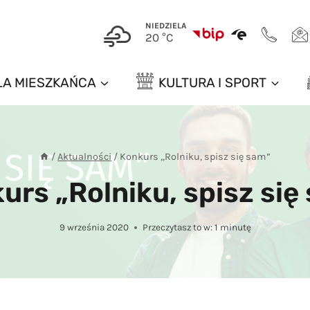
NIEDZIELA
20 °C
LA MIESZKAŃCA
KULTURA I SPORT
/
Aktualności
/
Konkurs „Rolniku, spisz się sam”
urs „Rolniku, spisz się
9 września 2020
Przeczytasz to w:
1
minutę