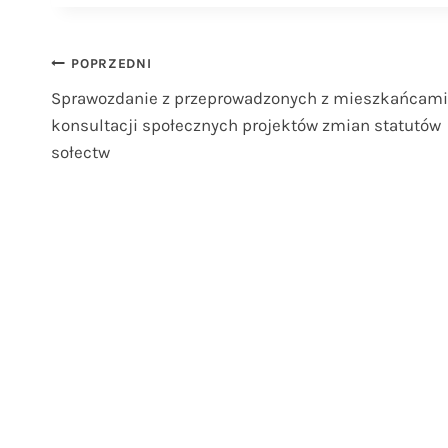
Nawigacja
POPRZEDNI
Sprawozdanie z przeprowadzonych z mieszkańcami
wpisu
konsultacji społecznych projektów zmian statutów
sołectw