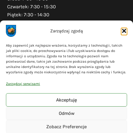
Czwartek: 7:30 - 15:30
Piątek: 7:30 - 14:30
Zarządzaj zgodą
Na skróty
Aby zapewnić jak najlepsze wrażenia, korzystamy z technologii, takich
jak pliki cookie, do przechowywania i/lub uzyskiwania dostępu do
Polityka prywatności
informacji o urządzeniu. Zgoda na te technologie pozwoli nam
Polityka plików cookies (EU)
przetwarzać dane, takie jak zachowanie podczas przeglądania lub
unikalne identyfikatory na tej stronie. Brak wyrażenia zgody lub
Deklaracja dostępności
wycofanie zgody może niekorzystnie wpłynąć na niektóre cechy i funkcje.
Cyberbezpieczeństwo
Zarządzaj serwisami
Mapa serwisu
Akceptuję
Odmów
© 2026 Gmina Liniewo - wykonanie
Adsome
Zobacz Preferencje