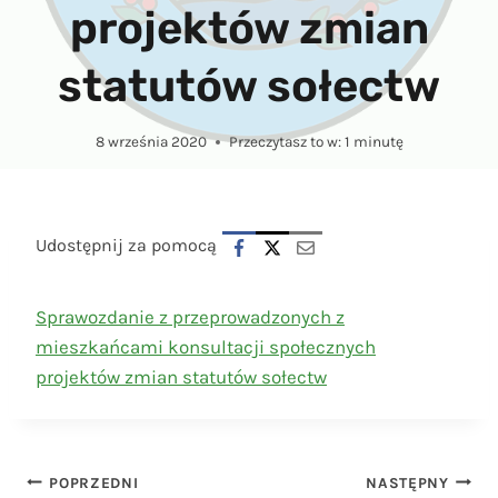
projektów zmian
statutów sołectw
8 września 2020
Przeczytasz to w:
1
minutę
Udostępnij za pomocą
Sprawozdanie z przeprowadzonych z
mieszkańcami konsultacji społecznych
projektów zmian statutów sołectw
Nawigacja
POPRZEDNI
NASTĘPNY