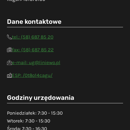
Dane kontaktowe
tel.: (58) 687 85 20
fax: (58) 687 85 22
e-mail: ug@liniewo.pl
ESP: /0t8o14cagu/
Godziny urzędowania
Poniedziałek: 7:30 - 15:30
Wtorek: 7:30 - 15:30
Środa: 7:30 - 16:30