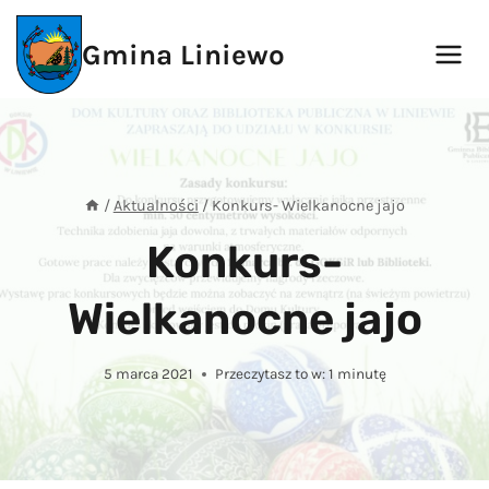
Przejdź
do
Gmina Liniewo
treści
/
Aktualności
/
Konkurs- Wielkanocne jajo
Konkurs-
Wielkanocne jajo
5 marca 2021
Przeczytasz to w:
1
minutę