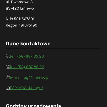
ul. Dworcowa 3
83-420 Liniewo
NIP: 5911567501
Regon: 191675190
Dane kontaktowe
tel.: (58) 687 85 20
fax: (58) 687 85 22
e-mail: ug@liniewo.pl
ESP: /0t8o14cagu/
Godziny urzędowania