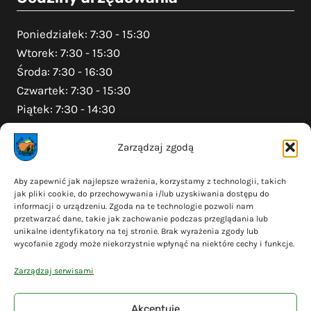
Poniedziałek: 7:30 - 15:30
Wtorek: 7:30 - 15:30
Środa: 7:30 - 16:30
Czwartek: 7:30 - 15:30
Piątek: 7:30 - 14:30
Zarządzaj zgodą
Na skróty
Aby zapewnić jak najlepsze wrażenia, korzystamy z technologii, takich
jak pliki cookie, do przechowywania i/lub uzyskiwania dostępu do
Polityka prywatności
informacji o urządzeniu. Zgoda na te technologie pozwoli nam
Polityka plików cookies (EU)
przetwarzać dane, takie jak zachowanie podczas przeglądania lub
unikalne identyfikatory na tej stronie. Brak wyrażenia zgody lub
Deklaracja dostępności
wycofanie zgody może niekorzystnie wpłynąć na niektóre cechy i funkcje.
Cyberbezpieczeństwo
Zarządzaj serwisami
Mapa serwisu
Akceptuję