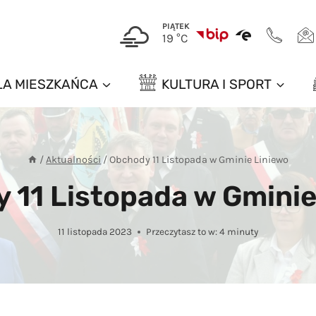
PIĄTEK
19 °C
LA MIESZKAŃCA
KULTURA I SPORT
/
Aktualności
/
Obchody 11 Listopada w Gminie Liniewo
 11 Listopada w Gminie
11 listopada 2023
Przeczytasz to w:
4
minuty